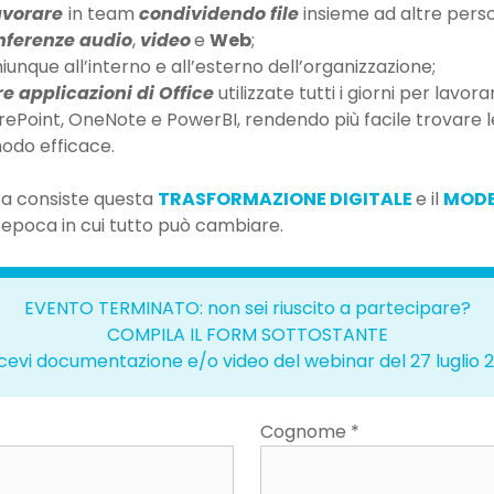
avorare
in team
condividendo file
insieme ad altre pers
nferenze audio
,
video
e
Web
;
iunque all’interno e all’esterno dell’organizzazione;
tre applicazioni di Office
utilizzate tutti i giorni per lavo
ePoint, OneNote e PowerBI, rendendo più facile trovare le 
odo efficace.
a consiste questa
TRASFORMAZIONE DIGITALE
e il
MODE
’epoca in cui tutto può cambiare.
EVENTO TERMINATO: non sei riuscito a partecipare?
COMPILA IL FORM SOTTOSTANTE
icevi documentazione e/o video del webinar del 27 luglio 
Cognome *