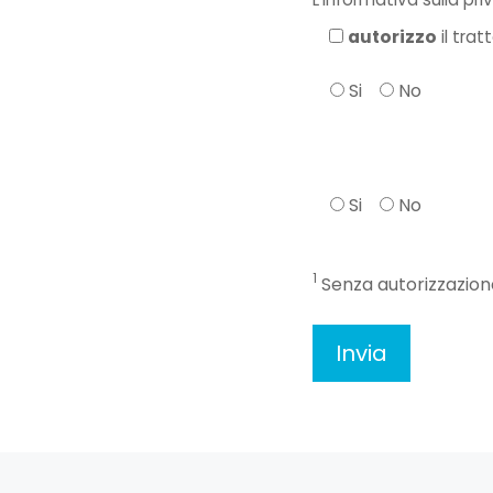
autorizzo
il tra
Si
No
Si
No
1
Senza autorizzazione