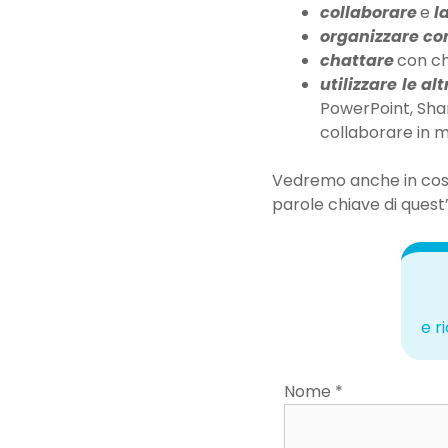
collaborare
e
l
organizzare co
chattare
con ch
utilizzare
le al
PowerPoint, Shar
collaborare in m
Vedremo anche in cos
parole chiave di quest
e r
Nome *