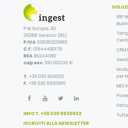
SOLUZ
ERP 
Busin
P.le Europa, 30
Temp
25068 Sarezzo (BS)
Centr
P.IVA
00636300980
C.F.
01544490178
CRM 
REA
BS244090
Gest
cap.soc.
100.000,00 €
Modul
per M
T.
+39 030 893000
F.
+39 030 8930995
MES I
Power
Fattu
INFO T. +39 030 8930933
Tutte
ISCRIVITI ALLA NEWSLETTER