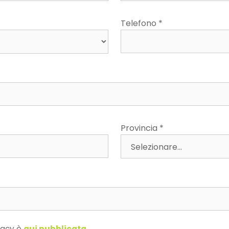
Telefono *
Provincia *
ivacy è
qui pubblicata