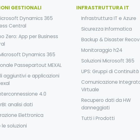
IONI GESTIONALI
INFRASTRUTTURA IT
Microsoft Dynamics 365
Infrastruttura IT e Azure
ess Central
Sicurezza Informatica
o Zero: App per Business
Backup & Disaster Recov
al
Monitoraggio h24
Microsoft Dynamics 365
Soluzioni Microsoft 365
ionale Passepartout MEXAL
UPS: Gruppi di Continuità
i aggiuntivi e applicazioni
Comunicazione Integrat
exal
Virtuale
nterconnessione 4.0
Recupero dati da HW
BI: analisi dati
danneggiati
razione Elettronica
Tutti i Prodotti
 le soluzioni