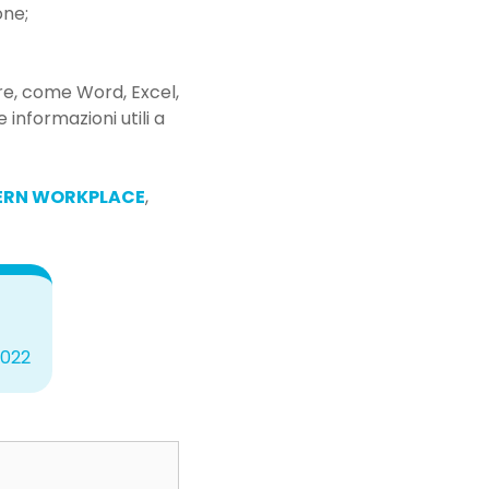
one;
rare, come Word, Excel,
informazioni utili a
RN WORKPLACE
,
2022